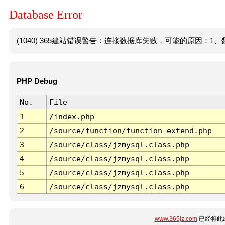
Database Error
(1040) 365建站错误警告：连接数据库失败，可能的原因：1、数
PHP Debug
No.
File
1
/index.php
2
/source/function/function_extend.php
3
/source/class/jzmysql.class.php
4
/source/class/jzmysql.class.php
5
/source/class/jzmysql.class.php
6
/source/class/jzmysql.class.php
www.365jz.com
已经将此