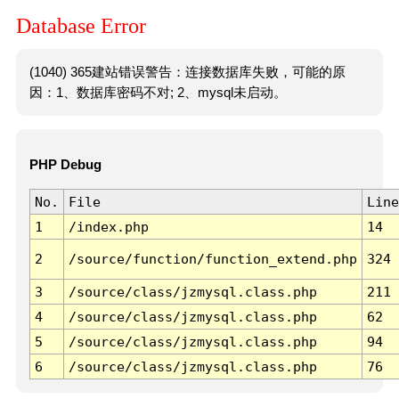
Database Error
(1040) 365建站错误警告：连接数据库失败，可能的原
因：1、数据库密码不对; 2、mysql未启动。
PHP Debug
No.
File
Line
1
/index.php
14
2
/source/function/function_extend.php
324
3
/source/class/jzmysql.class.php
211
4
/source/class/jzmysql.class.php
62
5
/source/class/jzmysql.class.php
94
6
/source/class/jzmysql.class.php
76