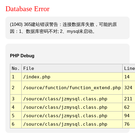
Database Error
(1040) 365建站错误警告：连接数据库失败，可能的原
因：1、数据库密码不对; 2、mysql未启动。
PHP Debug
No.
File
Line
1
/index.php
14
2
/source/function/function_extend.php
324
3
/source/class/jzmysql.class.php
211
4
/source/class/jzmysql.class.php
62
5
/source/class/jzmysql.class.php
94
6
/source/class/jzmysql.class.php
76