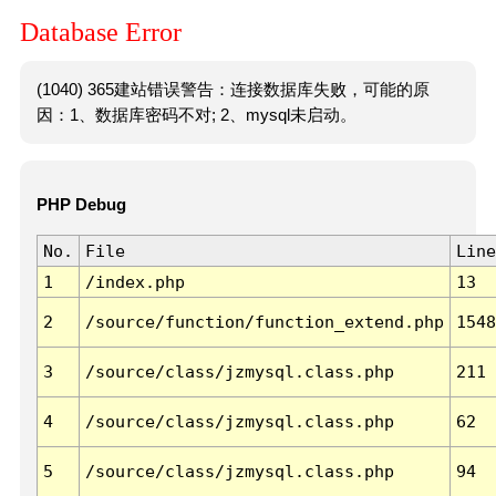
Database Error
(1040) 365建站错误警告：连接数据库失败，可能的原
因：1、数据库密码不对; 2、mysql未启动。
PHP Debug
No.
File
Line
1
/index.php
13
2
/source/function/function_extend.php
1548
3
/source/class/jzmysql.class.php
211
4
/source/class/jzmysql.class.php
62
5
/source/class/jzmysql.class.php
94