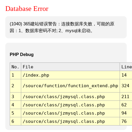
Database Error
(1040) 365建站错误警告：连接数据库失败，可能的原
因：1、数据库密码不对; 2、mysql未启动。
PHP Debug
No.
File
Line
1
/index.php
14
2
/source/function/function_extend.php
324
3
/source/class/jzmysql.class.php
211
4
/source/class/jzmysql.class.php
62
5
/source/class/jzmysql.class.php
94
6
/source/class/jzmysql.class.php
76