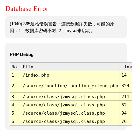
Database Error
(1040) 365建站错误警告：连接数据库失败，可能的原
因：1、数据库密码不对; 2、mysql未启动。
PHP Debug
No.
File
Line
1
/index.php
14
2
/source/function/function_extend.php
324
3
/source/class/jzmysql.class.php
211
4
/source/class/jzmysql.class.php
62
5
/source/class/jzmysql.class.php
94
6
/source/class/jzmysql.class.php
76