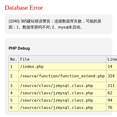
Database Error
(1040) 365建站错误警告：连接数据库失败，可能的原
因：1、数据库密码不对; 2、mysql未启动。
PHP Debug
No.
File
Line
1
/index.php
14
2
/source/function/function_extend.php
324
3
/source/class/jzmysql.class.php
211
4
/source/class/jzmysql.class.php
62
5
/source/class/jzmysql.class.php
94
6
/source/class/jzmysql.class.php
76