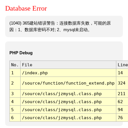
Database Error
(1040) 365建站错误警告：连接数据库失败，可能的原
因：1、数据库密码不对; 2、mysql未启动。
PHP Debug
No.
File
Line
1
/index.php
14
2
/source/function/function_extend.php
324
3
/source/class/jzmysql.class.php
211
4
/source/class/jzmysql.class.php
62
5
/source/class/jzmysql.class.php
94
6
/source/class/jzmysql.class.php
76