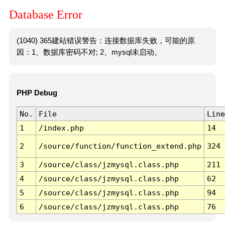
Database Error
(1040) 365建站错误警告：连接数据库失败，可能的原
因：1、数据库密码不对; 2、mysql未启动。
PHP Debug
No.
File
Line
1
/index.php
14
2
/source/function/function_extend.php
324
3
/source/class/jzmysql.class.php
211
4
/source/class/jzmysql.class.php
62
5
/source/class/jzmysql.class.php
94
6
/source/class/jzmysql.class.php
76