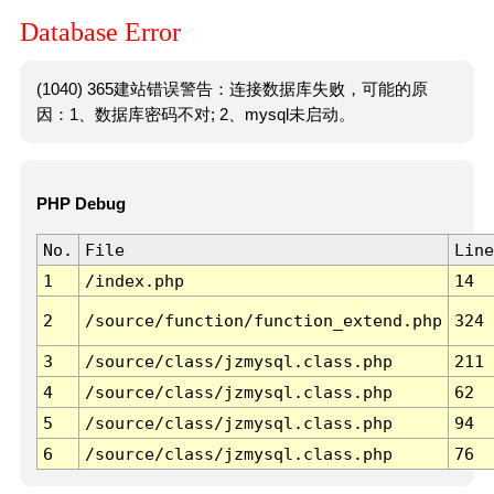
Database Error
(1040) 365建站错误警告：连接数据库失败，可能的原
因：1、数据库密码不对; 2、mysql未启动。
PHP Debug
No.
File
Line
1
/index.php
14
2
/source/function/function_extend.php
324
3
/source/class/jzmysql.class.php
211
4
/source/class/jzmysql.class.php
62
5
/source/class/jzmysql.class.php
94
6
/source/class/jzmysql.class.php
76