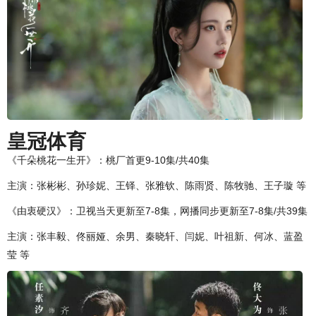
皇冠体育
《千朵桃花一生开》：桃厂首更9-10集/共40集
主演：张彬彬、孙珍妮、王铎、张雅钦、陈雨贤、陈牧驰、王子璇 等
《由衷硬汉》：卫视当天更新至7-8集，网播同步更新至7-8集/共39集
主演：张丰毅、佟丽娅、余男、秦晓轩、闫妮、叶祖新、何冰、蓝盈
莹 等