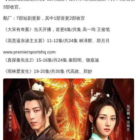
3部收官。
鹅厂：7部短剧更新，其中1部首更2部收官
《大宋有奇案》当天开播，首更6集/共集 高一玮 王俊笔
《高贵逼东谈主太甚》11-12集/共24集 林泽辉、郑月月
www.premiersportshq.com
《真探秦先生2》15-16集/共24集 秦阳明、饶嘉迪
《雨林爱发生》19-20集/共30集 代高政、郑妙