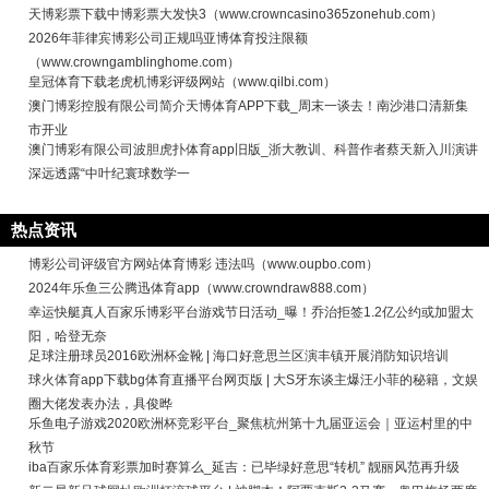
天博彩票下载中博彩票大发快3（www.crowncasino365zonehub.com）
2026年菲律宾博彩公司正规吗亚博体育投注限额
（www.crowngamblinghome.com）
皇冠体育下载老虎机博彩评级网站（www.qilbi.com）
澳门博彩控股有限公司简介天博体育APP下载_周末一谈去！南沙港口清新集
市开业
澳门博彩有限公司波胆虎扑体育app旧版_浙大教训、科普作者蔡天新入川演讲
深远透露“中叶纪寰球数学一
热点资讯
博彩公司评级官方网站体育博彩 违法吗（www.oupbo.com）
2024年乐鱼三公腾迅体育app（www.crowndraw888.com）
幸运快艇真人百家乐博彩平台游戏节日活动_曝！乔治拒签1.2亿公约或加盟太
阳，哈登无奈
足球注册球员2016欧洲杯金靴 | 海口好意思兰区演丰镇开展消防知识培训
球火体育app下载bg体育直播平台网页版 | 大S牙东谈主爆汪小菲的秘籍，文娱
圈大佬发表办法，具俊晔
乐鱼电子游戏2020欧洲杯竞彩平台_聚焦杭州第十九届亚运会｜亚运村里的中
秋节
iba百家乐体育彩票加时赛算么_延吉：已毕绿好意思“转机” 靓丽风范再升级