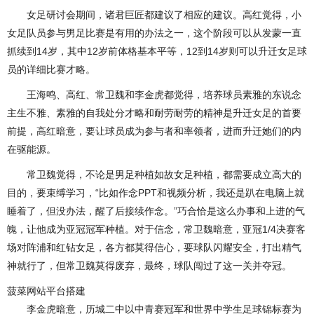
女足研讨会期间，诸君巨匠都建议了相应的建议。高红觉得，小
女足队员参与男足比赛是有用的办法之一，这个阶段可以从发蒙一直
抓续到14岁，其中12岁前体格基本平等，12到14岁则可以升迁女足球
员的详细比赛才略。
王海鸣、高红、常卫魏和李金虎都觉得，培养球员素雅的东说念
主生不雅、素雅的自我处分才略和耐劳耐劳的精神是升迁女足的首要
前提，高红暗意，要让球员成为参与者和率领者，进而升迁她们的内
在驱能源。
常卫魏觉得，不论是男足种植如故女足种植，都需要成立高大的
目的，要束缚学习，“比如作念PPT和视频分析，我还是趴在电脑上就
睡着了，但没办法，醒了后接续作念。”巧合恰是这么办事和上进的气
魄，让他成为亚冠冠军种植。对于信念，常卫魏暗意，亚冠1/4决赛客
场对阵浦和红钻女足，各方都莫得信心，要球队闪耀安全，打出精气
神就行了，但常卫魏莫得废弃，最终，球队闯过了这一关并夺冠。
菠菜网站平台搭建
李金虎暗意，历城二中以中青赛冠军和世界中学生足球锦标赛为