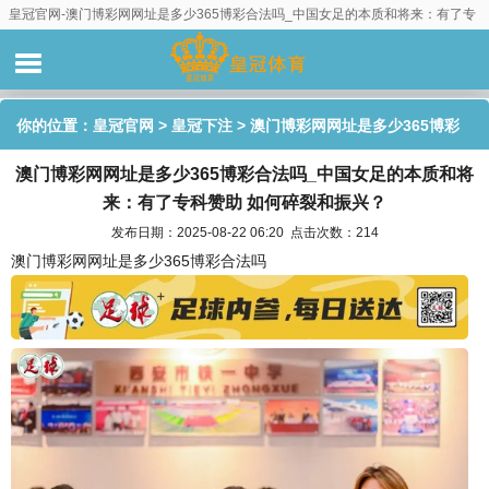
皇冠官网-澳门博彩网网址是多少365博彩合法吗_中国女足的本质和将来：有了专
科赞助 如何碎裂和振兴？
你的位置：
皇冠官网
>
皇冠下注
> 澳门博彩网网址是多少365博彩
澳门博彩网网址是多少365博彩合法吗_中国女足的本质和将
合法吗_中国女足的本质和将来：有了专科赞助 如何碎裂和振兴？
来：有了专科赞助 如何碎裂和振兴？
发布日期：2025-08-22 06:20 点击次数：214
澳门博彩网网址是多少365博彩合法吗