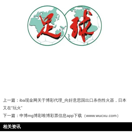
上一篇：
iba现金网关于博彩代理_向好意思国出口杀伤性火器，日本
又在“玩火”
下一篇：
申博mg博彩唯博彩票信息app下载（www.wucxu.com）
相关资讯