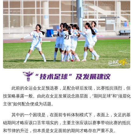
此前的全运会女足预选赛，足配合研后发现，比赛抵抗强烈，但
技策略暴露一般。由此在女足发展说念路层面，“期间足球”和“须眉化
主张”如何配合便成为话题。
其中的一个困境是，在面前专科体制模式下，表面上，女足的基
础期间才略应该口舌常塌实的，主要主张应该以赛事带动比赛的抵抗
和节律的升迁，但本质是女足面前的期间才略存在严重不及。