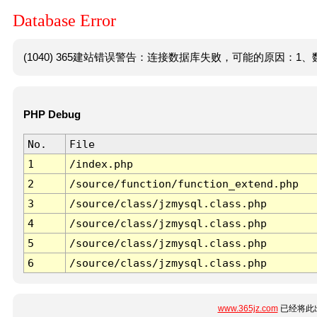
Database Error
(1040) 365建站错误警告：连接数据库失败，可能的原因：1、数
PHP Debug
No.
File
1
/index.php
2
/source/function/function_extend.php
3
/source/class/jzmysql.class.php
4
/source/class/jzmysql.class.php
5
/source/class/jzmysql.class.php
6
/source/class/jzmysql.class.php
www.365jz.com
已经将此