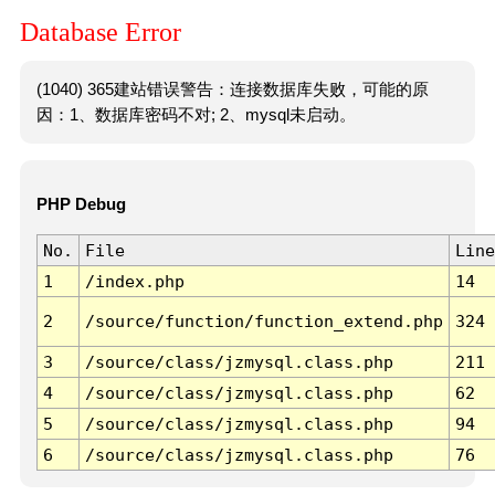
Database Error
(1040) 365建站错误警告：连接数据库失败，可能的原
因：1、数据库密码不对; 2、mysql未启动。
PHP Debug
No.
File
Line
1
/index.php
14
2
/source/function/function_extend.php
324
3
/source/class/jzmysql.class.php
211
4
/source/class/jzmysql.class.php
62
5
/source/class/jzmysql.class.php
94
6
/source/class/jzmysql.class.php
76