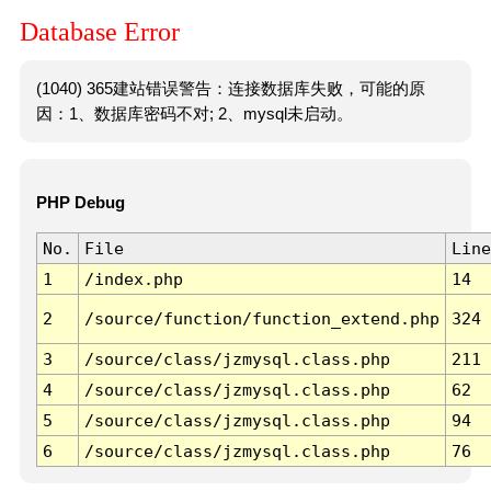
Database Error
(1040) 365建站错误警告：连接数据库失败，可能的原
因：1、数据库密码不对; 2、mysql未启动。
PHP Debug
No.
File
Line
1
/index.php
14
2
/source/function/function_extend.php
324
3
/source/class/jzmysql.class.php
211
4
/source/class/jzmysql.class.php
62
5
/source/class/jzmysql.class.php
94
6
/source/class/jzmysql.class.php
76