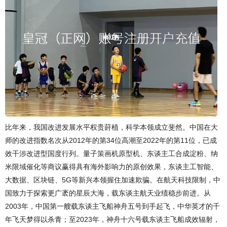
比年来，我国改进发展水平权贵莳植，科学本领成立斐然。中国在大
师的改进指数名次从2012年的第34位高潮至2022年的第11位，已成
效干涉改进型国度行列。量子策画机原型机、东谈主工合成淀粉、纳
米限域催化等商议赢得具有海外影响力的原创效果，东谈主工智能、
大数据、区块链、5G等新兴本领握住加速欺骗。在航天科技限制，中
国致力于探索更广袤的星辰大海，载东谈主航天业绩稳步前进。从
2003年，中国第一艘载东谈主飞船神舟五号到手起飞，中华英才的千
年飞天梦得以杀青；至2023年，神舟十六号载东谈主飞船成效辐射，