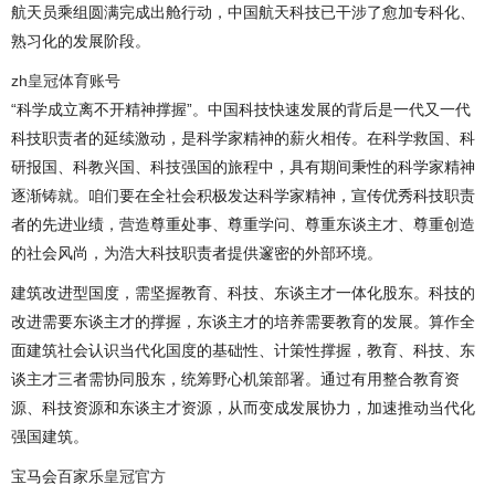
航天员乘组圆满完成出舱行动，中国航天科技已干涉了愈加专科化、
熟习化的发展阶段。
zh皇冠体育账号
“科学成立离不开精神撑握”。中国科技快速发展的背后是一代又一代
科技职责者的延续激动，是科学家精神的薪火相传。在科学救国、科
研报国、科教兴国、科技强国的旅程中，具有期间秉性的科学家精神
逐渐铸就。咱们要在全社会积极发达科学家精神，宣传优秀科技职责
者的先进业绩，营造尊重处事、尊重学问、尊重东谈主才、尊重创造
的社会风尚，为浩大科技职责者提供邃密的外部环境。
建筑改进型国度，需坚握教育、科技、东谈主才一体化股东。科技的
改进需要东谈主才的撑握，东谈主才的培养需要教育的发展。算作全
面建筑社会认识当代化国度的基础性、计策性撑握，教育、科技、东
谈主才三者需协同股东，统筹野心机策部署。通过有用整合教育资
源、科技资源和东谈主才资源，从而变成发展协力，加速推动当代化
强国建筑。
宝马会百家乐
皇冠官方