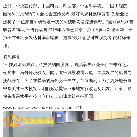
近日，中央宣传部、中国科协、科技部、中国科学院、中国工程院、
国防科工局6部门向全社会宣传发布“最好意思科技职责者”先进业绩，
选树了10位来自科研分娩一线的科技职责者先进典型。“最好意思科技
职责者”学习宣传行动自2018年以来已联络举办了5届亚新现金网，致
力于在全社会发达科学家精神，施展“最好意思科技职责者”的榜样作
用。
易贝体育
“科技兴则民族兴，科技强则国度强”。现活着界正处于百年未有之大
变局中，海外环境骇人听闻，寰宇风景波谲云诡，国度发展的机遇与
挑战并存。为了在横暴的海外竞争中立于节节顺利，为了更好地杀青
中华英才伟大恢复，咱们必须矍铄不移地实行改进初始发展计策，勤
快杀青高水平科技自立自立，加速建筑科技强国。
www.casinocrownclubzonezone.com下注