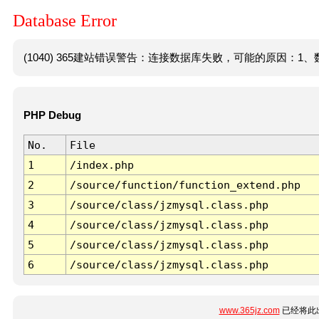
Database Error
(1040) 365建站错误警告：连接数据库失败，可能的原因：1、数
PHP Debug
No.
File
1
/index.php
2
/source/function/function_extend.php
3
/source/class/jzmysql.class.php
4
/source/class/jzmysql.class.php
5
/source/class/jzmysql.class.php
6
/source/class/jzmysql.class.php
www.365jz.com
已经将此