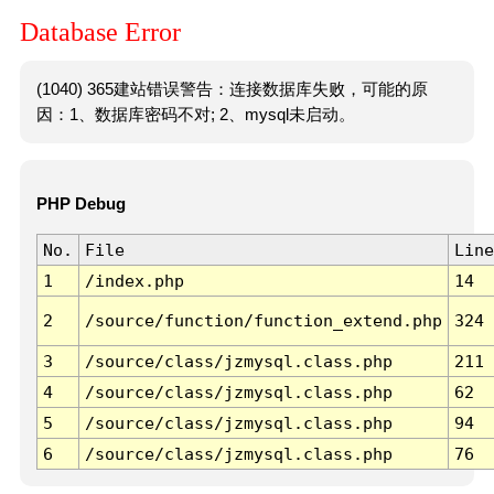
Database Error
(1040) 365建站错误警告：连接数据库失败，可能的原
因：1、数据库密码不对; 2、mysql未启动。
PHP Debug
No.
File
Line
1
/index.php
14
2
/source/function/function_extend.php
324
3
/source/class/jzmysql.class.php
211
4
/source/class/jzmysql.class.php
62
5
/source/class/jzmysql.class.php
94
6
/source/class/jzmysql.class.php
76