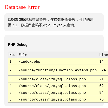
Database Error
(1040) 365建站错误警告：连接数据库失败，可能的原
因：1、数据库密码不对; 2、mysql未启动。
PHP Debug
No.
File
Line
1
/index.php
14
2
/source/function/function_extend.php
324
3
/source/class/jzmysql.class.php
211
4
/source/class/jzmysql.class.php
62
5
/source/class/jzmysql.class.php
94
6
/source/class/jzmysql.class.php
76