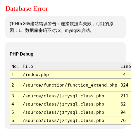
Database Error
(1040) 365建站错误警告：连接数据库失败，可能的原
因：1、数据库密码不对; 2、mysql未启动。
PHP Debug
No.
File
Line
1
/index.php
14
2
/source/function/function_extend.php
324
3
/source/class/jzmysql.class.php
211
4
/source/class/jzmysql.class.php
62
5
/source/class/jzmysql.class.php
94
6
/source/class/jzmysql.class.php
76