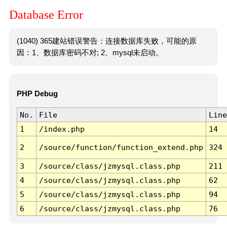
Database Error
(1040) 365建站错误警告：连接数据库失败，可能的原
因：1、数据库密码不对; 2、mysql未启动。
PHP Debug
No.
File
Line
1
/index.php
14
2
/source/function/function_extend.php
324
3
/source/class/jzmysql.class.php
211
4
/source/class/jzmysql.class.php
62
5
/source/class/jzmysql.class.php
94
6
/source/class/jzmysql.class.php
76