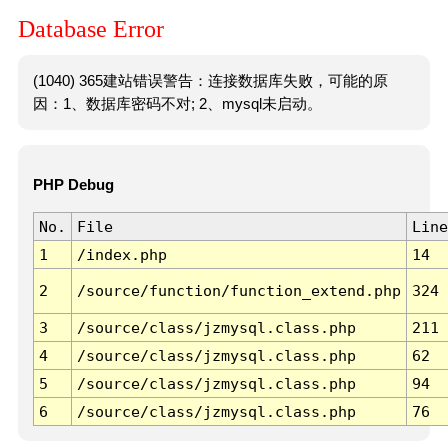
Database Error
(1040) 365建站错误警告：连接数据库失败，可能的原
因：1、数据库密码不对; 2、mysql未启动。
PHP Debug
No.
File
Line
1
/index.php
14
2
/source/function/function_extend.php
324
3
/source/class/jzmysql.class.php
211
4
/source/class/jzmysql.class.php
62
5
/source/class/jzmysql.class.php
94
6
/source/class/jzmysql.class.php
76