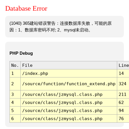
Database Error
(1040) 365建站错误警告：连接数据库失败，可能的原
因：1、数据库密码不对; 2、mysql未启动。
PHP Debug
No.
File
Line
1
/index.php
14
2
/source/function/function_extend.php
324
3
/source/class/jzmysql.class.php
211
4
/source/class/jzmysql.class.php
62
5
/source/class/jzmysql.class.php
94
6
/source/class/jzmysql.class.php
76