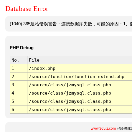
Database Error
(1040) 365建站错误警告：连接数据库失败，可能的原因：1、数
PHP Debug
No.
File
1
/index.php
2
/source/function/function_extend.php
3
/source/class/jzmysql.class.php
4
/source/class/jzmysql.class.php
5
/source/class/jzmysql.class.php
6
/source/class/jzmysql.class.php
www.365jz.com
已经将此