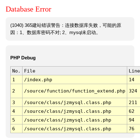
Database Error
(1040) 365建站错误警告：连接数据库失败，可能的原
因：1、数据库密码不对; 2、mysql未启动。
PHP Debug
No.
File
Line
1
/index.php
14
2
/source/function/function_extend.php
324
3
/source/class/jzmysql.class.php
211
4
/source/class/jzmysql.class.php
62
5
/source/class/jzmysql.class.php
94
6
/source/class/jzmysql.class.php
76