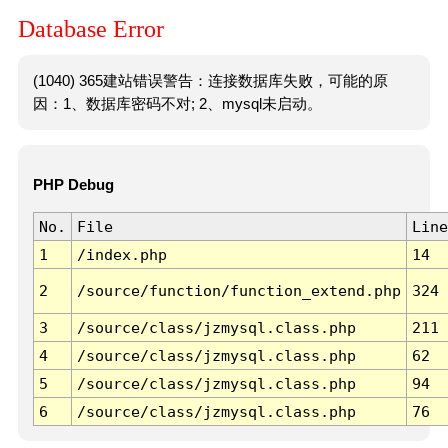
Database Error
(1040) 365建站错误警告：连接数据库失败，可能的原
因：1、数据库密码不对; 2、mysql未启动。
PHP Debug
No.
File
Line
1
/index.php
14
2
/source/function/function_extend.php
324
3
/source/class/jzmysql.class.php
211
4
/source/class/jzmysql.class.php
62
5
/source/class/jzmysql.class.php
94
6
/source/class/jzmysql.class.php
76