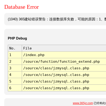
Database Error
(1040) 365建站错误警告：连接数据库失败，可能的原因：1、数
PHP Debug
No.
File
1
/index.php
2
/source/function/function_extend.php
3
/source/class/jzmysql.class.php
4
/source/class/jzmysql.class.php
5
/source/class/jzmysql.class.php
6
/source/class/jzmysql.class.php
www.365jz.com
已经将此