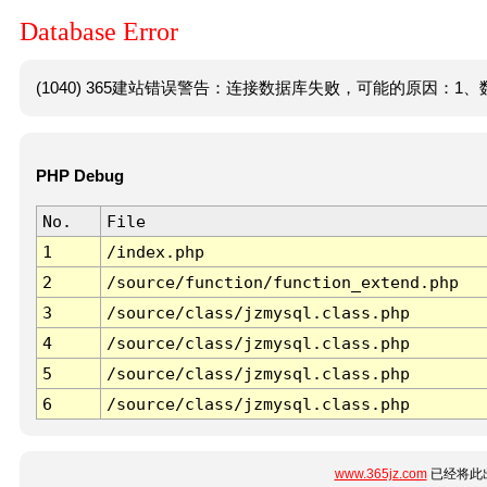
Database Error
(1040) 365建站错误警告：连接数据库失败，可能的原因：1、数
PHP Debug
No.
File
1
/index.php
2
/source/function/function_extend.php
3
/source/class/jzmysql.class.php
4
/source/class/jzmysql.class.php
5
/source/class/jzmysql.class.php
6
/source/class/jzmysql.class.php
www.365jz.com
已经将此