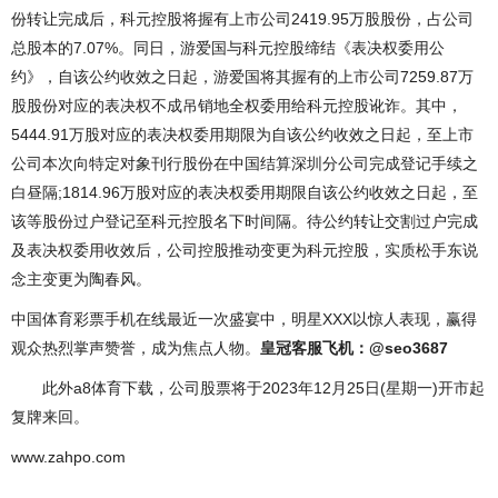
份转让完成后，科元控股将握有上市公司2419.95万股股份，占公司
总股本的7.07%。同日，游爱国与科元控股缔结《表决权委用公
约》，自该公约收效之日起，游爱国将其握有的上市公司7259.87万
股股份对应的表决权不成吊销地全权委用给科元控股讹诈。其中，
5444.91万股对应的表决权委用期限为自该公约收效之日起，至上市
公司本次向特定对象刊行股份在中国结算深圳分公司完成登记手续之
白昼隔;1814.96万股对应的表决权委用期限自该公约收效之日起，至
该等股份过户登记至科元控股名下时间隔。待公约转让交割过户完成
及表决权委用收效后，公司控股推动变更为科元控股，实质松手东说
念主变更为陶春风。
中国体育彩票手机在线最近一次盛宴中，明星XXX以惊人表现，赢得
观众热烈掌声赞誉，成为焦点人物。
皇冠客服飞机：@seo3687
此外a8体育下载，公司股票将于2023年12月25日(星期一)开市起
复牌来回。
www.zahpo.com