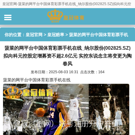
皇冠官网-菠菜的网平台中国体育彩票手机在线_纳尔股份(002825.SZ)拟向科元控
股定增募资不超2.6亿元 实控东说念主将变更为陶春风
你的位置：
皇冠官网
>
皇冠赔率
> 菠菜的网平台中国体育彩票手机
菠菜的网平台中国体育彩票手机在线_纳尔股份(002825.SZ)
在线_纳尔股份(002825.SZ)拟向科元控股定增募资不超2.6亿元 实
拟向科元控股定增募资不超2.6亿元 实控东说念主将变更为陶
控东说念主将变更为陶春风
春风
发布日期：2025-08-03 16:31 点击次数：164
菠菜的网平台中国体育彩票手机在线