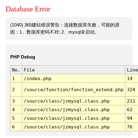
Database Error
(1040) 365建站错误警告：连接数据库失败，可能的原
因：1、数据库密码不对; 2、mysql未启动。
PHP Debug
No.
File
Line
1
/index.php
14
2
/source/function/function_extend.php
324
3
/source/class/jzmysql.class.php
211
4
/source/class/jzmysql.class.php
62
5
/source/class/jzmysql.class.php
94
6
/source/class/jzmysql.class.php
76