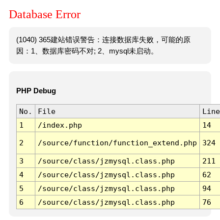
Database Error
(1040) 365建站错误警告：连接数据库失败，可能的原
因：1、数据库密码不对; 2、mysql未启动。
PHP Debug
No.
File
Line
1
/index.php
14
2
/source/function/function_extend.php
324
3
/source/class/jzmysql.class.php
211
4
/source/class/jzmysql.class.php
62
5
/source/class/jzmysql.class.php
94
6
/source/class/jzmysql.class.php
76