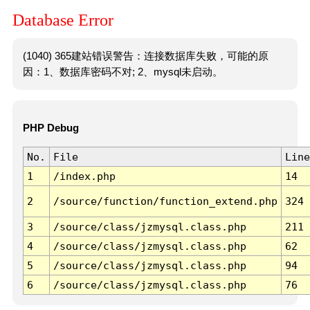
Database Error
(1040) 365建站错误警告：连接数据库失败，可能的原
因：1、数据库密码不对; 2、mysql未启动。
PHP Debug
No.
File
Line
1
/index.php
14
2
/source/function/function_extend.php
324
3
/source/class/jzmysql.class.php
211
4
/source/class/jzmysql.class.php
62
5
/source/class/jzmysql.class.php
94
6
/source/class/jzmysql.class.php
76